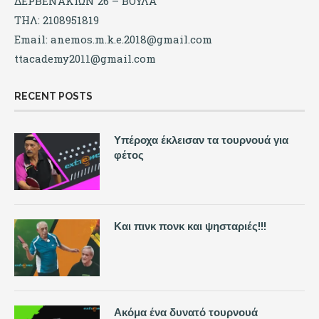
ΔΕΡΒΕΝΑΚΙΩΝ 26 – ΒΟΥΛΑ
ΤΗΛ: 2108951819
Email:
anemos.m.k.e.2018@gmail.com
ttacademy2011@gmail.com
RECENT POSTS
Υπέροχα έκλεισαν τα τουρνουά για
φέτος
Και πινκ πονκ και ψησταριές!!!
Ακόμα ένα δυνατό τουρνουά