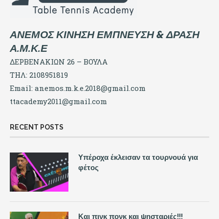
ΑΝΕΜΟΣ ΚΙΝΗΣΗ ΕΜΠΝΕΥΣΗ & ΔΡΑΣΗ
Α.Μ.Κ.Ε
ΔΕΡΒΕΝΑΚΙΩΝ 26 – ΒΟΥΛΑ
ΤΗΛ: 2108951819
Email:
anemos.m.k.e.2018@gmail.com
ttacademy2011@gmail.com
RECENT POSTS
Υπέροχα έκλεισαν τα τουρνουά για
φέτος
Και πινκ πονκ και ψησταριές!!!