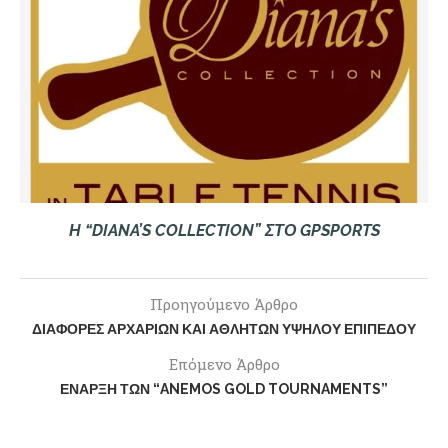
Η “DIANA’S COLLECTION” ΣΤΟ GPSPORTS
Προηγούμενο Άρθρο
ΔΙΑΦΟΡΈΣ ΑΡΧΑΡΊΩΝ ΚΑΙ ΑΘΛΗΤΏΝ ΥΨΗΛΟΎ ΕΠΙΠΈΔΟΥ
Επόμενο Άρθρο
ΈΝΑΡΞΗ ΤΩΝ “ANEMOS GOLD TOURNAMENTS”