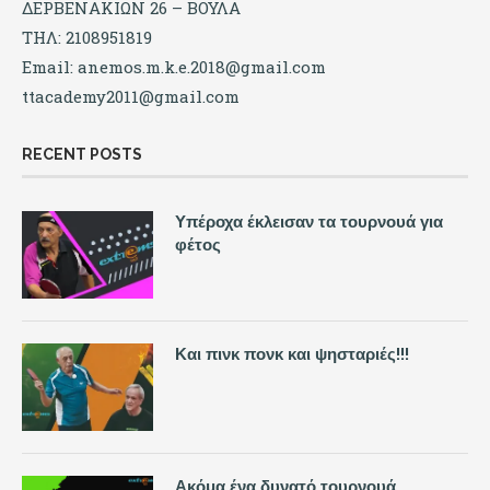
ΔΕΡΒΕΝΑΚΙΩΝ 26 – ΒΟΥΛΑ
ΤΗΛ: 2108951819
Email:
anemos.m.k.e.2018@gmail.com
ttacademy2011@gmail.com
RECENT POSTS
Υπέροχα έκλεισαν τα τουρνουά για
φέτος
Και πινκ πονκ και ψησταριές!!!
Ακόμα ένα δυνατό τουρνουά