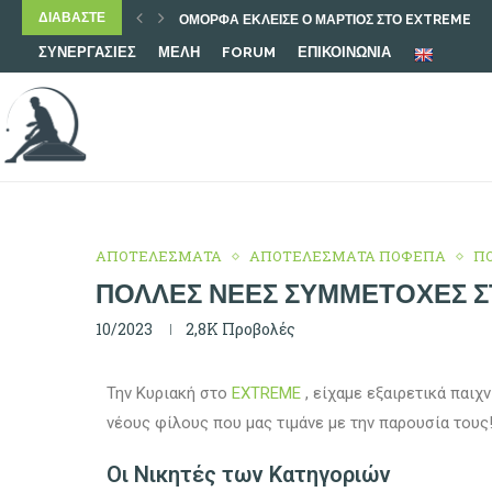
ΔΙΑΒΑΣΤΕ
Ο ΜΆΡΤΙΟΣ ΞΕΚΊΝΗΣΕ ΜΕ ΔΥΝΑΤΟΎΣ ΑΓΏΝΕΣ
ΣΥΝΕΡΓΑΣΙΕΣ
ΜΕΛΗ
FORUM
ΕΠΙΚΟΙΝΩΝΙΑ
ΜΕ ΟΜΟΡΦΑ ΠΑΙΧΝΊΔΙΑ ΞΕΚΊΝΗΣΕ ΤΟ 2026
ΧΡΙΣΤΟΥΓΕΝΝΙΆΤΙΚΟ ΤΟΥΡΝΟΥΆ
ΕΞΑΙΡΕΤΙΚΟΊ ΑΓΏΝΕΣ ΜΕ ΠΟΛΛΟΎΣ ΝΈΟΥΣ ΦΊΛ
ΤΟΥΡΝΟΥΆ ΜΕ ΠΟΛΛΈΣ ΝΈΕΣ ΣΥΜΜΕΤΟΧΈΣ
ΠΡΏΤΟ ΤΟΥΡΝΟΥΆ 2025-26
ΥΠΈΡΟΧΑ ΈΚΛΕΙΣΑΝ ΤΑ ΤΟΥΡΝΟΥΆ ΓΙΑ ΦΈΤΟΣ
ΑΠΟΤΕΛΕΣΜΑΤΑ
ΑΠΟΤΕΛΕΣΜΑΤΑ ΠΟΦΕΠΑ
Π
ΠΟΛΛΈΣ ΝΈΕΣ ΣΥΜΜΕΤΟΧΈΣ 
10/2023
2,8K
Προβολές
Την Κυριακή στο
EXTREME
, είχαμε εξαιρετικά παιχ
νέους φίλους που μας τιμάνε με την παρουσία τους
Οι Νικητές των Κατηγοριών