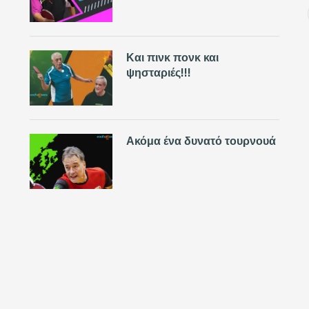
Και πινκ πονκ και
ψησταριές!!!
Ακόμα ένα δυνατό τουρνουά