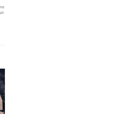
 να
υμε